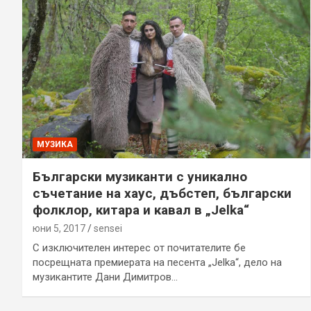
МУЗИКА
Български музиканти с уникално
съчетание на хаус, дъбстеп, български
фолклор, китара и кавал в „Jelka“
юни 5, 2017
sensei
С изключителен интерес от почитателите бе
посрещната премиерата на песента „Jelka“, дело на
музикантите Дани Димитров…