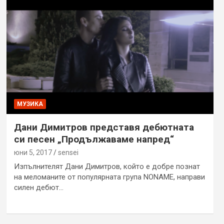
МУЗИКА
Дани Димитров представя дебютната
си песен „Продължаваме напред“
юни 5, 2017
sensei
Изпълнителят Дани Димитров, който е добре познат
на меломаните от популярната група NONAME, направи
силен дебют…