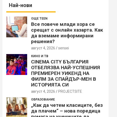
Най-нови
ОЩЕ TEEN
Все повече млади хора се
срещат с онлайн хазарта. Как
да вземаме информирани
решения?
август 4, 2026
sensei
КИНО И ТВ
CINEMA CITY БЪЛГАРИЯ
ОТБЕЛЯЗВА НАЙ-УСПЕШНИЯ
ПРЕМИЕРЕН УИКЕНД НА
ФИЛМ ЗА СПАЙДЪР-МЕН В
ИСТОРИЯТА СИ
август 4, 2026
PROJECTSITЕ
ОБРАЗОВАНИЕ
„Как да четем класиците, без
да плачем“ – нова поредица
помага на учениците да