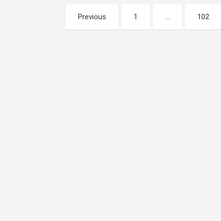
Разделяне
Previous
1
…
102
на
публикациите
на
страници