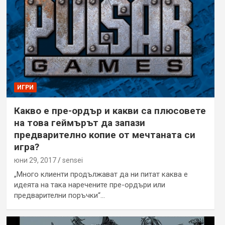
ИГРИ
Какво е пре-ордър и какви са плюсовете
на това геймърът да запази
предварително копие от мечтаната си
игра?
юни 29, 2017
sensei
„Много клиенти продължават да ни питат каква е
идеята на така наречените пре-ордъри или
предварителни поръчки“…