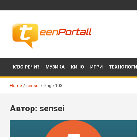
Skip
to
content
Филми, музика, интересни факти и още…
TeenPortall
К’ВО РЕЧИ?
МУЗИКА
КИНО
ИГРИ
ТЕХНОЛОГ
Home
sensei
Page 103
Автор:
sensei