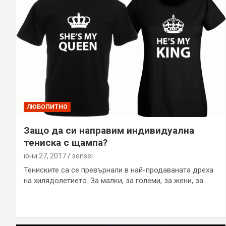
ЛЮБОПИТНО
Защо да си направим индивидуална
тениска с щампа?
юни 27, 2017
sensei
Тениските са се превърнали в най-продаваната дреха
на хилядолетието. За малки, за големи, за жени, за…