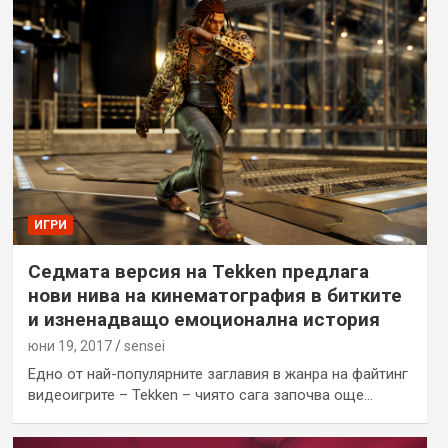
ИГРИ
Седмата версия на Tekken предлага
нови нива на кинематография в битките
и изненадващо емоционална история
юни 19, 2017
sensei
Едно от най-популярните заглавия в жанра на файтинг
видеоигрите – Tekken – чиято сага започва още…