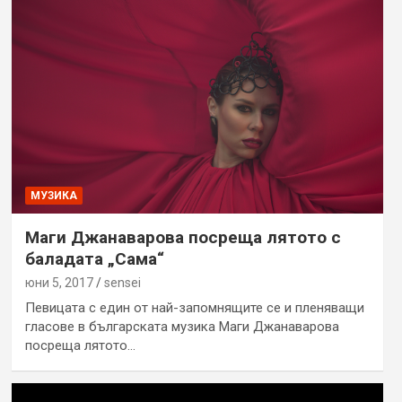
МУЗИКА
Маги Джанаварова посреща лятото с
баладата „Сама“
юни 5, 2017
sensei
Певицата с един от най-запомнящите се и пленяващи
гласове в българската музика Маги Джанаварова
посреща лятото…