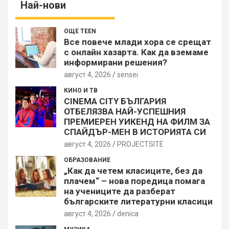
Най-нови
ОЩЕ TEEN
Все повече млади хора се срещат
с онлайн хазарта. Как да вземаме
информирани решения?
август 4, 2026
sensei
КИНО И ТВ
CINEMA CITY БЪЛГАРИЯ
ОТБЕЛЯЗВА НАЙ-УСПЕШНИЯ
ПРЕМИЕРЕН УИКЕНД НА ФИЛМ ЗА
СПАЙДЪР-МЕН В ИСТОРИЯТА СИ
август 4, 2026
PROJECTSITЕ
ОБРАЗОВАНИЕ
„Как да четем класиците, без да
плачем“ – нова поредица помага
на учениците да разберат
българските литературни класици
август 4, 2026
denica