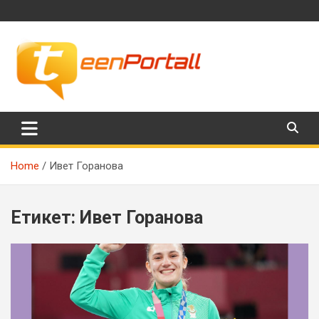
Skip
to
content
Филми, музика, интересни факти и още…
TeenPortall
Home
Ивет Горанова
Етикет:
Ивет Горанова