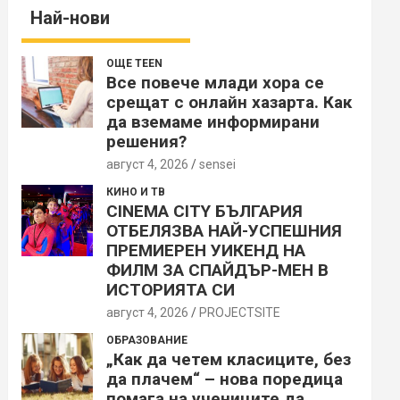
Най-нови
ОЩЕ TEEN
Все повече млади хора се
срещат с онлайн хазарта. Как
да вземаме информирани
решения?
август 4, 2026
sensei
КИНО И ТВ
CINEMA CITY БЪЛГАРИЯ
ОТБЕЛЯЗВА НАЙ-УСПЕШНИЯ
ПРЕМИЕРЕН УИКЕНД НА
ФИЛМ ЗА СПАЙДЪР-МЕН В
ИСТОРИЯТА СИ
август 4, 2026
PROJECTSITЕ
ОБРАЗОВАНИЕ
„Как да четем класиците, без
да плачем“ – нова поредица
помага на учениците да