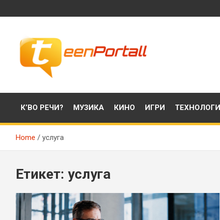
Skip
to
content
Филми, музика, интересни факти и още…
TeenPortall
К’ВО РЕЧИ?
МУЗИКА
КИНО
ИГРИ
ТЕХНОЛОГ
Home
услуга
Етикет:
услуга