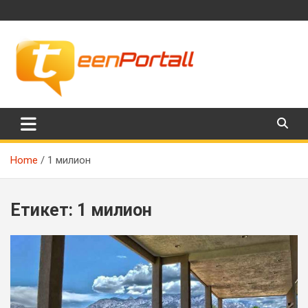
Skip
to
content
Филми, музика, интересни факти и още…
TeenPortall
Home
1 милион
Етикет:
1 милион