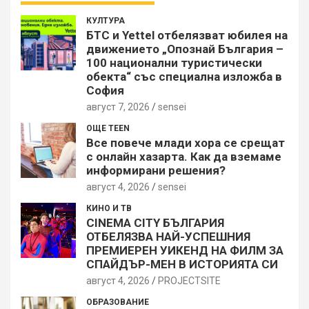
КУЛТУРА
БТС и Yettel отбелязват юбилея на
движението „Опознай България –
100 национални туристически
обекта“ със специална изложба в
София
август 7, 2026
sensei
ОЩЕ TEEN
Все повече млади хора се срещат
с онлайн хазарта. Как да вземаме
информирани решения?
август 4, 2026
sensei
КИНО И ТВ
CINEMA CITY БЪЛГАРИЯ
ОТБЕЛЯЗВА НАЙ-УСПЕШНИЯ
ПРЕМИЕРЕН УИКЕНД НА ФИЛМ ЗА
СПАЙДЪР-МЕН В ИСТОРИЯТА СИ
август 4, 2026
PROJECTSITЕ
ОБРАЗОВАНИЕ