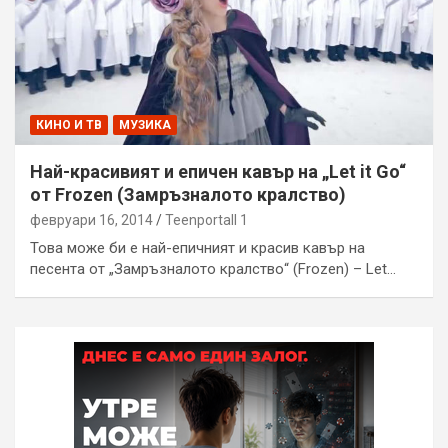
КИНО И ТВ
МУЗИКА
Най-красивият и епичен кавър на „Let it Go“
от Frozen (Замръзналото кралство)
февруари 16, 2014
Teenportall 1
Това може би е най-епичният и красив кавър на
песента от „Замръзналото кралство“ (Frozen) – Let…