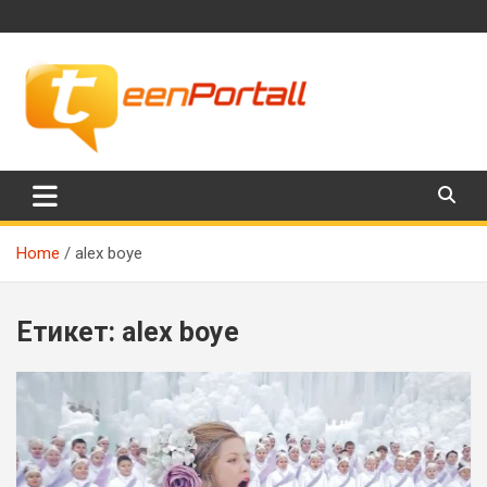
Skip
to
content
Филми, музика, интересни факти и още…
TeenPortall
Home
alex boye
Етикет:
alex boye