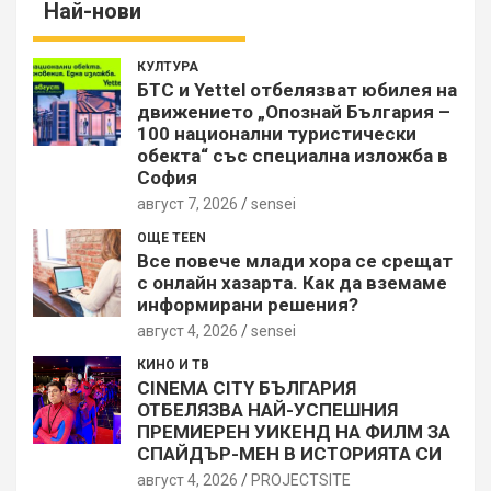
Най-нови
КУЛТУРА
БТС и Yettel отбелязват юбилея на
движението „Опознай България –
100 национални туристически
обекта“ със специална изложба в
София
август 7, 2026
sensei
ОЩЕ TEEN
Все повече млади хора се срещат
с онлайн хазарта. Как да вземаме
информирани решения?
август 4, 2026
sensei
КИНО И ТВ
CINEMA CITY БЪЛГАРИЯ
ОТБЕЛЯЗВА НАЙ-УСПЕШНИЯ
ПРЕМИЕРЕН УИКЕНД НА ФИЛМ ЗА
СПАЙДЪР-МЕН В ИСТОРИЯТА СИ
август 4, 2026
PROJECTSITЕ