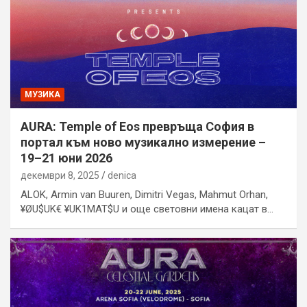
МУЗИКА
AURA: Temple of Eos превръща София в
портал към ново музикално измерение –
19–21 юни 2026
декември 8, 2025
denica
ALOK, Armin van Buuren, Dimitri Vegas, Mahmut Orhan,
¥ØU$UK€ ¥UK1MAT$U и още световни имена кацат в…