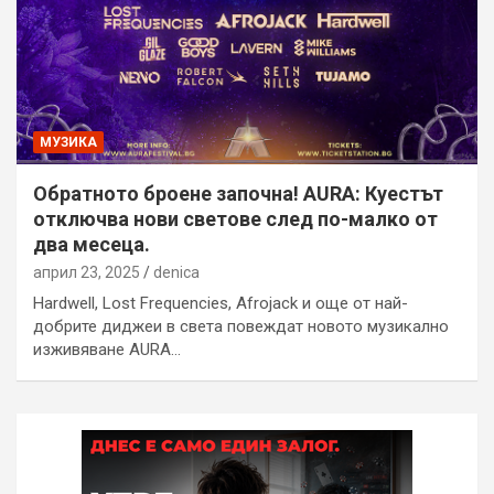
МУЗИКА
Обратното броене започна! AURA: Куестът
отключва нови светове след по-малко от
два месеца.
април 23, 2025
denica
Hardwell, Lost Frequencies, Afrojack и още от най-
добрите диджеи в света повеждат новото музикално
изживяване AURA…