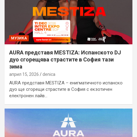
МУЗИКА
AURA представя MESTIZA: Испанското DJ
дуо сгорещява страстите в София тази
зима
април 15, 2026
denica
AURA представя MESTIZA – енигматичното испанско
дуо ще сгорещи страстите в София с екзотичен
електронен лайв…