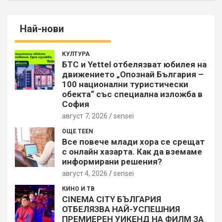
Най-нови
КУЛТУРА
БТС и Yettel отбелязват юбилея на
движението „Опознай България –
100 национални туристически
обекта“ със специална изложба в
София
август 7, 2026
sensei
ОЩЕ TEEN
Все повече млади хора се срещат
с онлайн хазарта. Как да вземаме
информирани решения?
август 4, 2026
sensei
КИНО И ТВ
CINEMA CITY БЪЛГАРИЯ
ОТБЕЛЯЗВА НАЙ-УСПЕШНИЯ
ПРЕМИЕРЕН УИКЕНД НА ФИЛМ ЗА