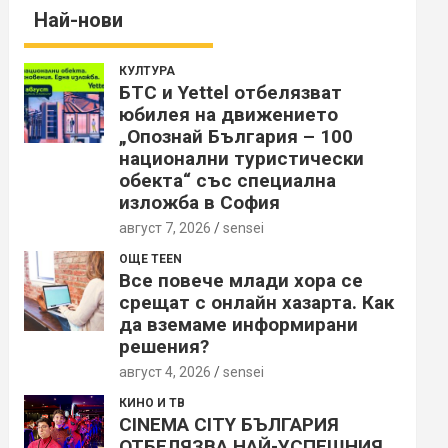
Най-нови
КУЛТУРА
БТС и Yettel отбелязват
юбилея на движението
„Опознай България – 100
национални туристически
обекта“ със специална
изложба в София
август 7, 2026
sensei
ОЩЕ TEEN
Все повече млади хора се
срещат с онлайн хазарта. Как
да вземаме информирани
решения?
август 4, 2026
sensei
КИНО И ТВ
CINEMA CITY БЪЛГАРИЯ
ОТБЕЛЯЗВА НАЙ-УСПЕШНИЯ