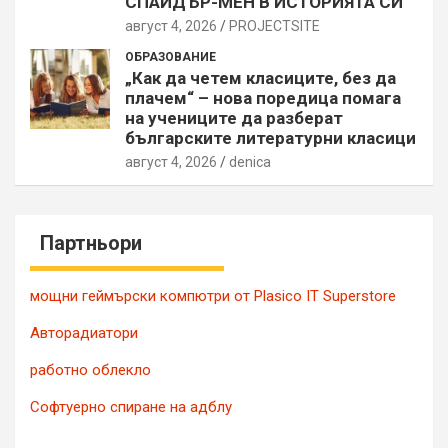
СПАЙДЪР-МЕН В ИСТОРИЯТА СИ
август 4, 2026
PROJECTSITЕ
ОБРАЗОВАНИЕ
„Как да четем класиците, без да
плачем“ – нова поредица помага
на учениците да разберат
българските литературни класици
август 4, 2026
denica
Партньори
мощни геймърски компютри от Plasico IT Superstore
Авторадиатори
работно облекло
Софтуерно спиране на адблу