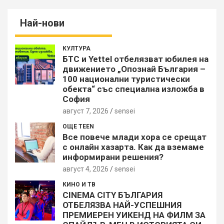
Най-нови
КУЛТУРА
БТС и Yettel отбелязват юбилея на
движението „Опознай България –
100 национални туристически
обекта“ със специална изложба в
София
август 7, 2026
sensei
ОЩЕ TEEN
Все повече млади хора се срещат
с онлайн хазарта. Как да вземаме
информирани решения?
август 4, 2026
sensei
КИНО И ТВ
CINEMA CITY БЪЛГАРИЯ
ОТБЕЛЯЗВА НАЙ-УСПЕШНИЯ
ПРЕМИЕРЕН УИКЕНД НА ФИЛМ ЗА