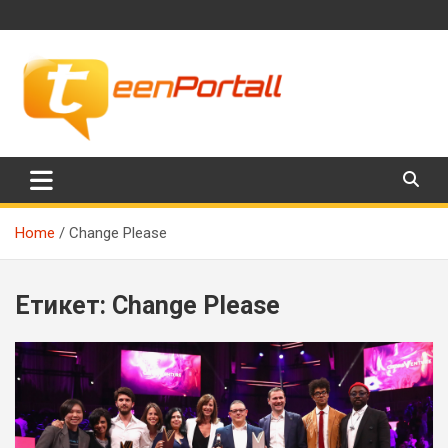
Skip
to
content
Филми, музика, интересни факти и още…
TeenPortall
Home
Change Please
Етикет:
Change Please