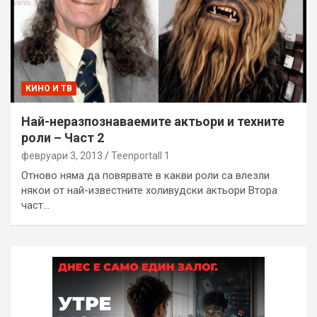
КИНО И ТВ
Най-неразпознаваемите актьори и техните
роли – Част 2
февруари 3, 2013
Teenportall 1
Отново няма да повярвате в какви роли са влезли
някои от най-известните холивудски актьори Втора
част…