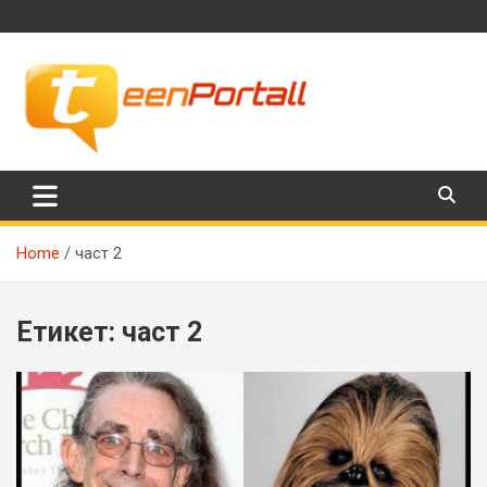
Skip
to
content
Филми, музика, интересни факти и още…
TeenPortall
Home
част 2
Етикет:
част 2