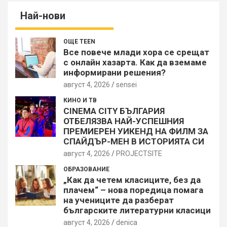
Най-нови
ОЩЕ TEEN
Все повече млади хора се срещат
с онлайн хазарта. Как да вземаме
информирани решения?
август 4, 2026
sensei
КИНО И ТВ
CINEMA CITY БЪЛГАРИЯ
ОТБЕЛЯЗВА НАЙ-УСПЕШНИЯ
ПРЕМИЕРЕН УИКЕНД НА ФИЛМ ЗА
СПАЙДЪР-МЕН В ИСТОРИЯТА СИ
август 4, 2026
PROJECTSITЕ
ОБРАЗОВАНИЕ
„Как да четем класиците, без да
плачем“ – нова поредица помага
на учениците да разберат
българските литературни класици
август 4, 2026
denica