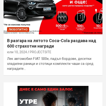
ЛЮБОПИТНО
В разгара на лятото Coca-Cola раздава над
600 страхотни награди
юли 10, 2024
PROJECTSITЕ
Лек автомобил FIAT 500e, падъл бордове, десетки
хладилни раници и стотици комплекти чаши са сред
наградите…