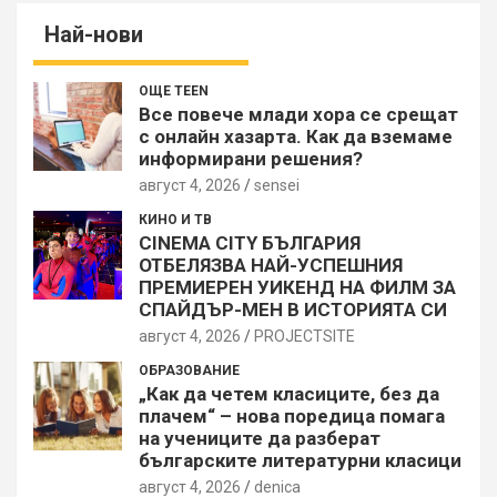
Най-нови
ОЩЕ TEEN
Все повече млади хора се срещат
с онлайн хазарта. Как да вземаме
информирани решения?
август 4, 2026
sensei
КИНО И ТВ
CINEMA CITY БЪЛГАРИЯ
ОТБЕЛЯЗВА НАЙ-УСПЕШНИЯ
ПРЕМИЕРЕН УИКЕНД НА ФИЛМ ЗА
СПАЙДЪР-МЕН В ИСТОРИЯТА СИ
август 4, 2026
PROJECTSITЕ
ОБРАЗОВАНИЕ
„Как да четем класиците, без да
плачем“ – нова поредица помага
на учениците да разберат
българските литературни класици
август 4, 2026
denica