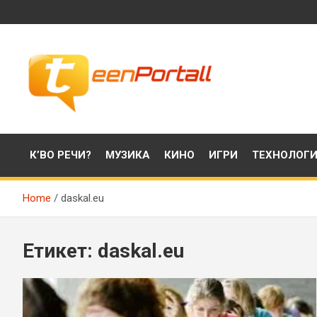
Skip
to
content
Филми, музика, интересни факти и още…
TeenPortall
К’ВО РЕЧИ?
МУЗИКА
КИНО
ИГРИ
ТЕХНОЛОГ
Home
daskal.eu
Етикет:
daskal.eu