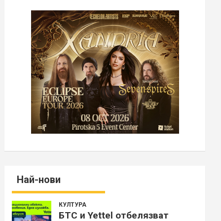
Най-нови
КУЛТУРА
БТС и Yettel отбелязват