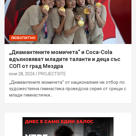
ЛЮБОПИТНО
„Диамантените момичета“ и Coca-Cola
вдъхновяват младите таланти и деца със
СОП от град Мездра
юни 28, 2024
PROJECTSITЕ
„Диамантените момичета“ от националния ни отбор по
художествена гимнастика проведоха серия от срещи с
млади гимнастички…