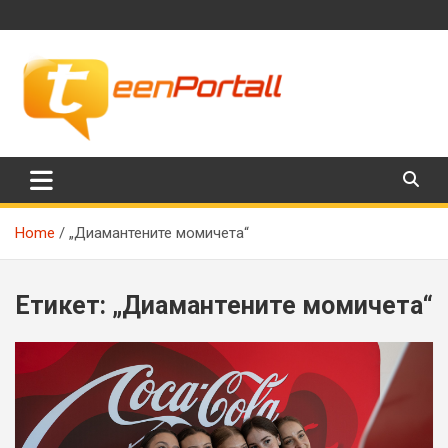
Skip
to
content
Филми, музика, интересни факти и още…
TeenPortall
Home
„Диамантените момичета“
Етикет:
„Диамантените момичета“