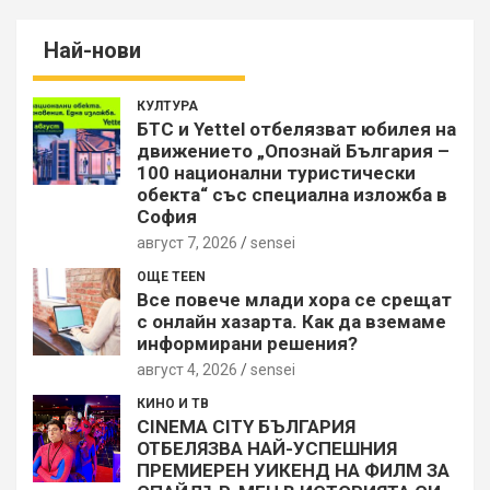
Най-нови
КУЛТУРА
БТС и Yettel отбелязват юбилея на
движението „Опознай България –
100 национални туристически
обекта“ със специална изложба в
София
август 7, 2026
sensei
ОЩЕ TEEN
Все повече млади хора се срещат
с онлайн хазарта. Как да вземаме
информирани решения?
август 4, 2026
sensei
КИНО И ТВ
CINEMA CITY БЪЛГАРИЯ
ОТБЕЛЯЗВА НАЙ-УСПЕШНИЯ
ПРЕМИЕРЕН УИКЕНД НА ФИЛМ ЗА