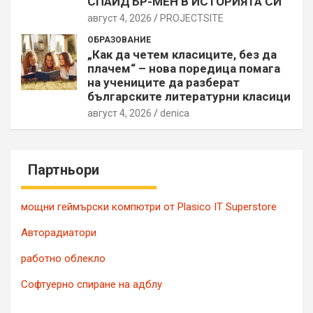
СПАЙДЪР-МЕН В ИСТОРИЯТА СИ
август 4, 2026
PROJECTSITЕ
ОБРАЗОВАНИЕ
„Как да четем класиците, без да
плачем“ – нова поредица помага
на учениците да разберат
българските литературни класици
август 4, 2026
denica
Партньори
мощни геймърски компютри от Plasico IT Superstore
Авторадиатори
работно облекло
Софтуерно спиране на адблу