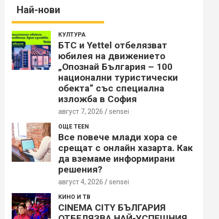
Най-нови
КУЛТУРА
БТС и Yettel отбелязват
юбилея на движението
„Опознай България – 100
национални туристически
обекта“ със специална
изложба в София
август 7, 2026
sensei
ОЩЕ TEEN
Все повече млади хора се
срещат с онлайн хазарта. Как
да вземаме информирани
решения?
август 4, 2026
sensei
КИНО И ТВ
CINEMA CITY БЪЛГАРИЯ
ОТБЕЛЯЗВА НАЙ-УСПЕШНИЯ