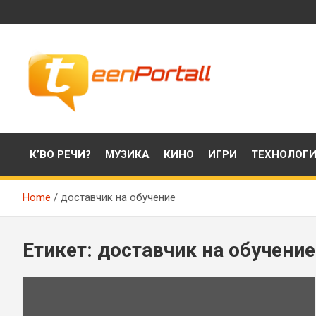
Skip
to
content
Филми, музика, интересни факти и още…
TeenPortall
К’ВО РЕЧИ?
МУЗИКА
КИНО
ИГРИ
ТЕХНОЛОГ
Home
доставчик на обучение
Етикет:
доставчик на обучение