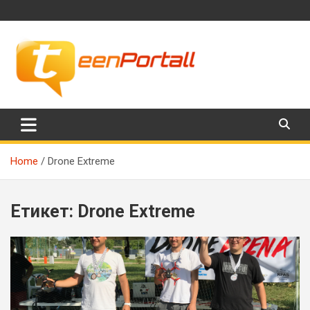
Skip
to
content
Филми, музика, интересни факти и още…
TeenPortall
Home
Drone Extreme
Етикет:
Drone Extreme