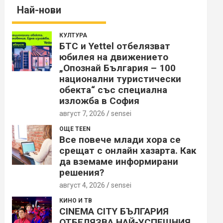
Най-нови
КУЛТУРА
БТС и Yettel отбелязват
юбилея на движението
„Опознай България – 100
национални туристически
обекта“ със специална
изложба в София
август 7, 2026
sensei
ОЩЕ TEEN
Все повече млади хора се
срещат с онлайн хазарта. Как
да вземаме информирани
решения?
август 4, 2026
sensei
КИНО И ТВ
CINEMA CITY БЪЛГАРИЯ
ОТБЕЛЯЗВА НАЙ-УСПЕШНИЯ