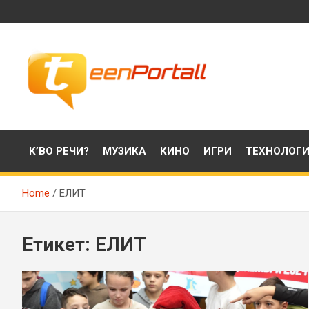
Skip
to
content
Филми, музика, интересни факти и още…
TeenPortall
К’ВО РЕЧИ?
МУЗИКА
КИНО
ИГРИ
ТЕХНОЛОГ
Home
ЕЛИТ
Етикет:
ЕЛИТ