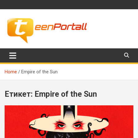
Skip
to
content
Филми, музика, интересни факти и още…
TeenPortall
Home
Empire of the Sun
Етикет:
Empire of the Sun