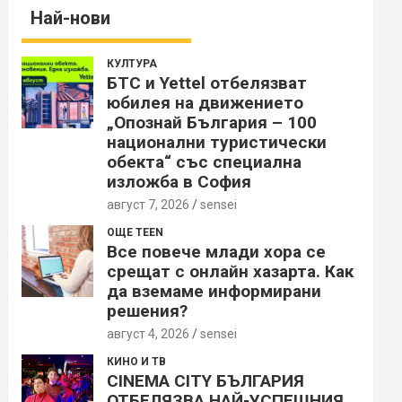
Най-нови
КУЛТУРА
БТС и Yettel отбелязват
юбилея на движението
„Опознай България – 100
национални туристически
обекта“ със специална
изложба в София
август 7, 2026
sensei
ОЩЕ TEEN
Все повече млади хора се
срещат с онлайн хазарта. Как
да вземаме информирани
решения?
август 4, 2026
sensei
КИНО И ТВ
CINEMA CITY БЪЛГАРИЯ
ОТБЕЛЯЗВА НАЙ-УСПЕШНИЯ