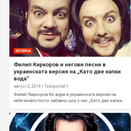
МУЗИКА
Филип Киркоров и негови песни в
украинската версия на „Като две капки
вода“
август 2, 2014
Teenportall 1
Филип Киркоров бе жури в украинската версия на
небезизвестното забавно шоу у нас „Като две капки…