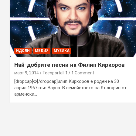
ИДОЛИ
МЕДИЯ
МУЗИКА
Най-добрите песни на Филип Киркоров
март 9, 2014
Teenportall 1
1 Comment
[dropcap]Ф[/dropcap]илип Киркоров е роден на 30
април 1967 във Варна. В семейството на българин от
арменски…