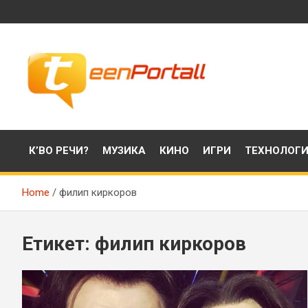
Skip
to
content
Филми, музика, интересни факти и още…
TeenPortall
К’ВО РЕЧИ?
МУЗИКА
КИНО
ИГРИ
ТЕХНОЛОГ
Home
филип киркоров
Етикет:
филип киркоров