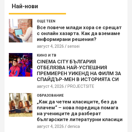
Най-нови
ОЩЕ TEEN
Все повече млади хора се срещат
с онлайн хазарта. Как да вземаме
информирани решения?
август 4, 2026
sensei
КИНО И ТВ
CINEMA CITY БЪЛГАРИЯ
ОТБЕЛЯЗВА НАЙ-УСПЕШНИЯ
ПРЕМИЕРЕН УИКЕНД НА ФИЛМ ЗА
СПАЙДЪР-МЕН В ИСТОРИЯТА СИ
август 4, 2026
PROJECTSITЕ
ОБРАЗОВАНИЕ
„Как да четем класиците, без да
плачем“ – нова поредица помага
на учениците да разберат
българските литературни класици
август 4, 2026
denica