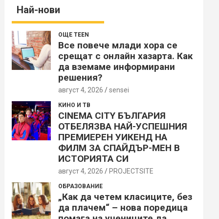
Най-нови
ОЩЕ TEEN
Все повече млади хора се
срещат с онлайн хазарта. Как
да вземаме информирани
решения?
август 4, 2026
sensei
КИНО И ТВ
CINEMA CITY БЪЛГАРИЯ
ОТБЕЛЯЗВА НАЙ-УСПЕШНИЯ
ПРЕМИЕРЕН УИКЕНД НА
ФИЛМ ЗА СПАЙДЪР-МЕН В
ИСТОРИЯТА СИ
август 4, 2026
PROJECTSITЕ
ОБРАЗОВАНИЕ
„Как да четем класиците, без
да плачем“ – нова поредица
помага на учениците да