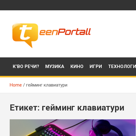
Skip
to
content
Филми, музика, интересни факти и още…
TeenPortall
К’ВО РЕЧИ?
МУЗИКА
КИНО
ИГРИ
ТЕХНОЛОГ
Home
гейминг клавиатури
Етикет:
гейминг клавиатури