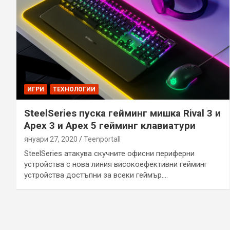
ИГРИ
ТЕХНОЛОГИИ
SteelSeries пуска гейминг мишка Rival 3 и
Apex 3 и Apex 5 гейминг клавиатури
януари 27, 2020
Teenportall
SteelSeries aтакува скучните офисни периферни
устройства с нова линия високоефективни гейминг
устройства достъпни за всеки геймър.…