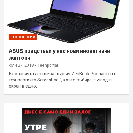
ТЕХНОЛОГИИ
ASUS представи у нас нови иновативни
лаптопи
юли 27, 2018
Teenportall
Компанията анонсира първия ZenBook Pro лаптоп с
технологията ScreenPad™, която събира тъчпад и
екран в едно,…