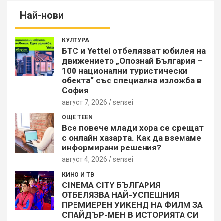
Най-нови
КУЛТУРА
БТС и Yettel отбелязват юбилея на
движението „Опознай България –
100 национални туристически
обекта“ със специална изложба в
София
август 7, 2026
sensei
ОЩЕ TEEN
Все повече млади хора се срещат
с онлайн хазарта. Как да вземаме
информирани решения?
август 4, 2026
sensei
КИНО И ТВ
CINEMA CITY БЪЛГАРИЯ
ОТБЕЛЯЗВА НАЙ-УСПЕШНИЯ
ПРЕМИЕРЕН УИКЕНД НА ФИЛМ ЗА
СПАЙДЪР-МЕН В ИСТОРИЯТА СИ