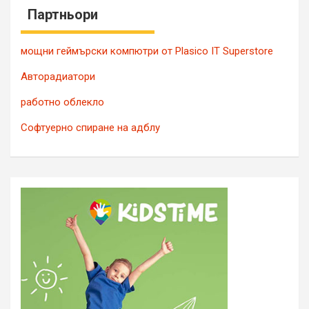
Партньори
мощни геймърски компютри от Plasico IT Superstore
Авторадиатори
работно облекло
Софтуерно спиране на адблу