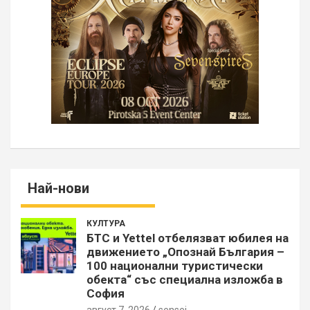
Най-нови
КУЛТУРА
БТС и Yettel отбелязват юбилея на
движението „Опознай България –
100 национални туристически
обекта“ със специална изложба в
София