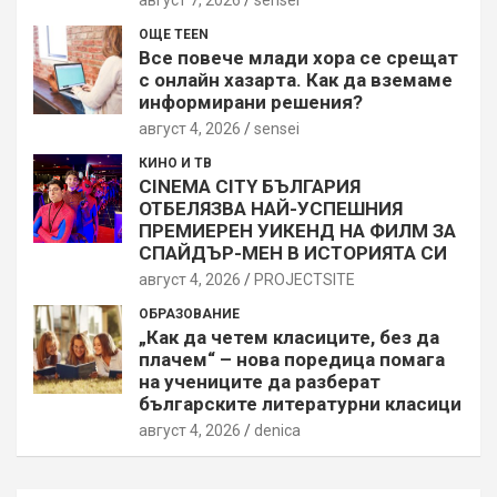
август 7, 2026
sensei
ОЩЕ TEEN
Все повече млади хора се срещат
с онлайн хазарта. Как да вземаме
информирани решения?
август 4, 2026
sensei
КИНО И ТВ
CINEMA CITY БЪЛГАРИЯ
ОТБЕЛЯЗВА НАЙ-УСПЕШНИЯ
ПРЕМИЕРЕН УИКЕНД НА ФИЛМ ЗА
СПАЙДЪР-МЕН В ИСТОРИЯТА СИ
август 4, 2026
PROJECTSITЕ
ОБРАЗОВАНИЕ
„Как да четем класиците, без да
плачем“ – нова поредица помага
на учениците да разберат
българските литературни класици
август 4, 2026
denica