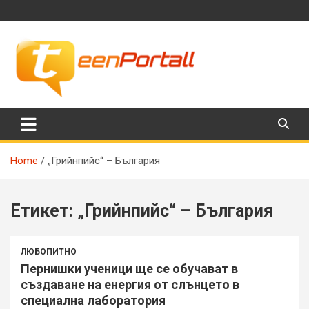
Skip
to
content
Филми, музика, интересни факти и още…
TeenPortall
Home
„Грийнпийс“ – България
Етикет:
„Грийнпийс“ – България
ЛЮБОПИТНО
Пернишки ученици ще се обучават в
създаване на енергия от слънцето в
специална лаборатория