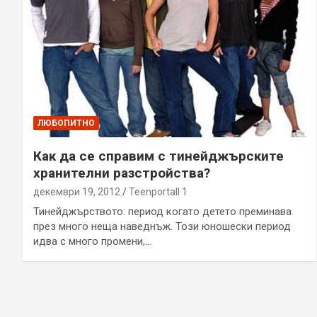
ЛЮБОПИТНО
Как да се справим с тинейджърските
хранителни разстройства?
декември 19, 2012
Teenportall 1
Тинейджърството: период когато детето преминава
през много неща наведнъж. Този юношески период
идва с много промени,…