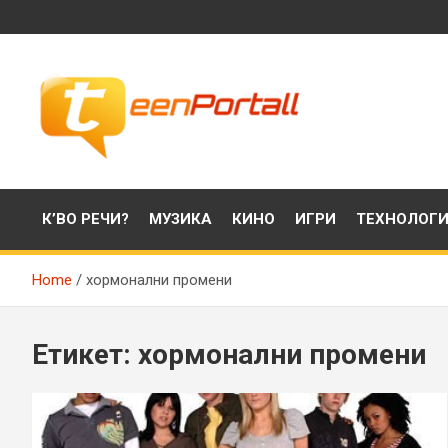
Skip
to
content
Филми, музика, интересни факти и още…
TeenPortall
К’ВО РЕЧИ?
МУЗИКА
КИНО
ИГРИ
ТЕХНОЛОГ
Home
хормонални промени
Етикет:
хормонални промени