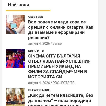
Най-нови
ОЩЕ TEEN
Все повече млади хора се
срещат с онлайн хазарта. Как
да вземаме информирани
решения?
август 4, 2026
sensei
КИНО И ТВ
CINEMA CITY БЪЛГАРИЯ
ОТБЕЛЯЗВА НАЙ-УСПЕШНИЯ
ПРЕМИЕРЕН УИКЕНД НА
ФИЛМ ЗА СПАЙДЪР-МЕН В
ИСТОРИЯТА СИ
август 4, 2026
PROJECTSITЕ
ОБРАЗОВАНИЕ
„Как да четем класиците, без
да плачем“ – нова поредица
помага на учениците да