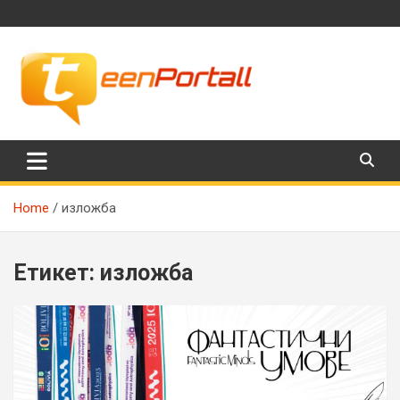
Skip
to
content
Филми, музика, интересни факти и още…
TeenPortall
Home
изложба
Етикет:
изложба