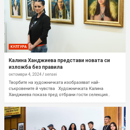
КУЛТУРА
Калина Ханджиева представи новата си
изложба без правила
октомври 4, 2024
sensei
Творбите на художничката изобразяват най-
съкровените й чувства Художничката Калина
Ханджиева показа пред отбрани гости селекция…