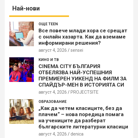
Най-нови
ОЩЕ TEEN
Все повече млади хора се срещат
с онлайн хазарта. Как да вземаме
информирани решения?
август 4, 2026
sensei
КИНО И ТВ
CINEMA CITY БЪЛГАРИЯ
ОТБЕЛЯЗВА НАЙ-УСПЕШНИЯ
ПРЕМИЕРЕН УИКЕНД НА ФИЛМ ЗА
СПАЙДЪР-МЕН В ИСТОРИЯТА СИ
август 4, 2026
PROJECTSITЕ
ОБРАЗОВАНИЕ
„Как да четем класиците, без да
плачем“ – нова поредица помага
на учениците да разберат
българските литературни класици
август 4, 2026
denica