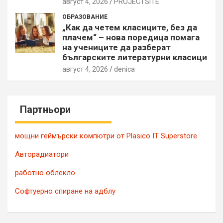
август 4, 2026
PROJECTSITЕ
ОБРАЗОВАНИЕ
„Как да четем класиците, без да
плачем“ – нова поредица помага
на учениците да разберат
българските литературни класици
август 4, 2026
denica
Партньори
мощни геймърски компютри от Plasico IT Superstore
Авторадиатори
работно облекло
Софтуерно спиране на адблу