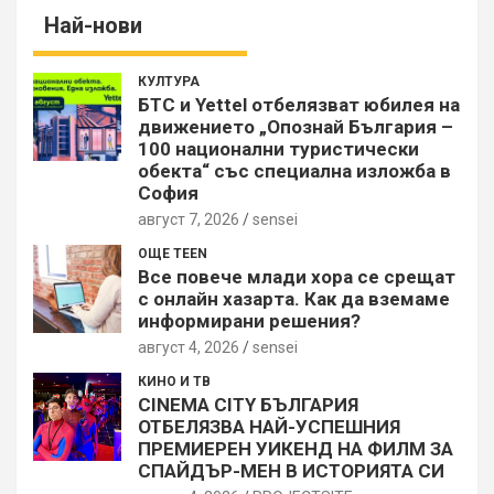
Най-нови
КУЛТУРА
БТС и Yettel отбелязват юбилея на
движението „Опознай България –
100 национални туристически
обекта“ със специална изложба в
София
август 7, 2026
sensei
ОЩЕ TEEN
Все повече млади хора се срещат
с онлайн хазарта. Как да вземаме
информирани решения?
август 4, 2026
sensei
КИНО И ТВ
CINEMA CITY БЪЛГАРИЯ
ОТБЕЛЯЗВА НАЙ-УСПЕШНИЯ
ПРЕМИЕРЕН УИКЕНД НА ФИЛМ ЗА
СПАЙДЪР-МЕН В ИСТОРИЯТА СИ