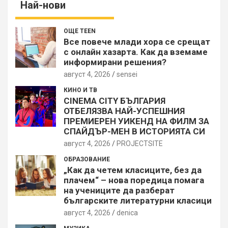
Най-нови
ОЩЕ TEEN
Все повече млади хора се срещат
с онлайн хазарта. Как да вземаме
информирани решения?
август 4, 2026
sensei
КИНО И ТВ
CINEMA CITY БЪЛГАРИЯ
ОТБЕЛЯЗВА НАЙ-УСПЕШНИЯ
ПРЕМИЕРЕН УИКЕНД НА ФИЛМ ЗА
СПАЙДЪР-МЕН В ИСТОРИЯТА СИ
август 4, 2026
PROJECTSITЕ
ОБРАЗОВАНИЕ
„Как да четем класиците, без да
плачем“ – нова поредица помага
на учениците да разберат
българските литературни класици
август 4, 2026
denica