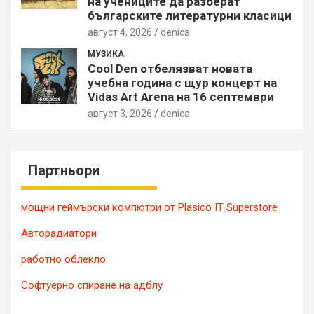
на учениците да разберат
българските литературни класици
август 4, 2026
denica
МУЗИКА
Cool Den отбелязват новата
учебна година с щур концерт на
Vidas Art Arena на 16 септември
август 3, 2026
denica
Партньори
мощни геймърски компютри от Plasico IT Superstore
Авторадиатори
работно облекло
Софтуерно спиране на адблу