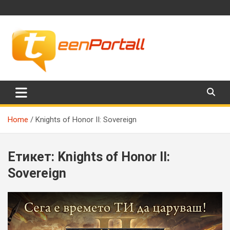
Skip
to
content
Филми, музика, интересни факти и още…
TeenPortall
Home
Knights of Honor II: Sovereign
Етикет:
Knights of Honor II:
Sovereign