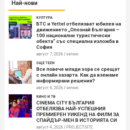
Най-нови
КУЛТУРА
БТС и Yettel отбелязват юбилея на
движението „Опознай България –
100 национални туристически
обекта“ със специална изложба в
София
август 7, 2026
sensei
ОЩЕ TEEN
Все повече млади хора се срещат
с онлайн хазарта. Как да вземаме
информирани решения?
август 4, 2026
sensei
КИНО И ТВ
CINEMA CITY БЪЛГАРИЯ
ОТБЕЛЯЗВА НАЙ-УСПЕШНИЯ
ПРЕМИЕРЕН УИКЕНД НА ФИЛМ ЗА
СПАЙДЪР-МЕН В ИСТОРИЯТА СИ
август 4, 2026
PROJECTSITЕ