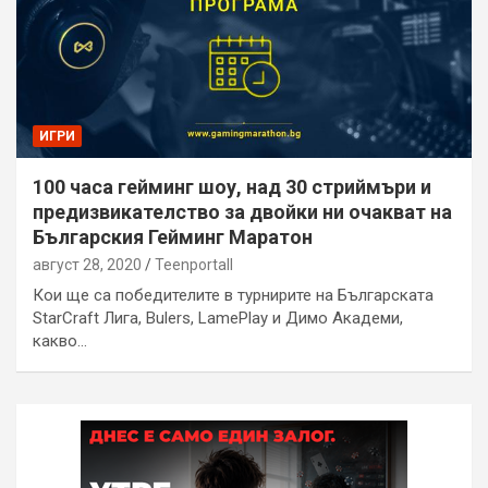
ИГРИ
100 часа гейминг шоу, над 30 стриймъри и
предизвикателство за двойки ни очакват на
Българския Гейминг Маратон
август 28, 2020
Teenportall
Кои ще са победителите в турнирите на Българската
StarCraft Лига, Bulers, LamePlay и Димо Академи,
какво…