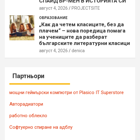
СПАЙДЪР-МЕН В ИСТОРИЯТА СИ
август 4, 2026
PROJECTSITЕ
ОБРАЗОВАНИЕ
„Как да четем класиците, без да
плачем“ – нова поредица помага
на учениците да разберат
българските литературни класици
август 4, 2026
denica
Партньори
мощни геймърски компютри от Plasico IT Superstore
Авторадиатори
работно облекло
Софтуерно спиране на адблу