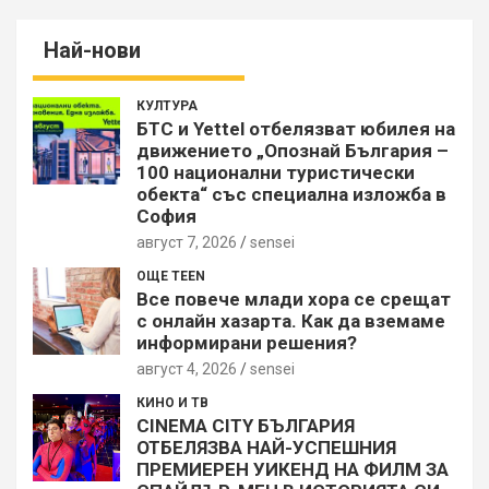
Най-нови
КУЛТУРА
БТС и Yettel отбелязват юбилея на
движението „Опознай България –
100 национални туристически
обекта“ със специална изложба в
София
август 7, 2026
sensei
ОЩЕ TEEN
Все повече млади хора се срещат
с онлайн хазарта. Как да вземаме
информирани решения?
август 4, 2026
sensei
КИНО И ТВ
CINEMA CITY БЪЛГАРИЯ
ОТБЕЛЯЗВА НАЙ-УСПЕШНИЯ
ПРЕМИЕРЕН УИКЕНД НА ФИЛМ ЗА