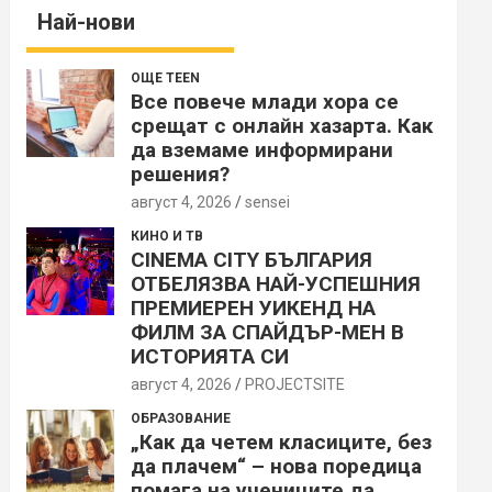
Най-нови
ОЩЕ TEEN
Все повече млади хора се
срещат с онлайн хазарта. Как
да вземаме информирани
решения?
август 4, 2026
sensei
КИНО И ТВ
CINEMA CITY БЪЛГАРИЯ
ОТБЕЛЯЗВА НАЙ-УСПЕШНИЯ
ПРЕМИЕРЕН УИКЕНД НА
ФИЛМ ЗА СПАЙДЪР-МЕН В
ИСТОРИЯТА СИ
август 4, 2026
PROJECTSITЕ
ОБРАЗОВАНИЕ
„Как да четем класиците, без
да плачем“ – нова поредица
помага на учениците да