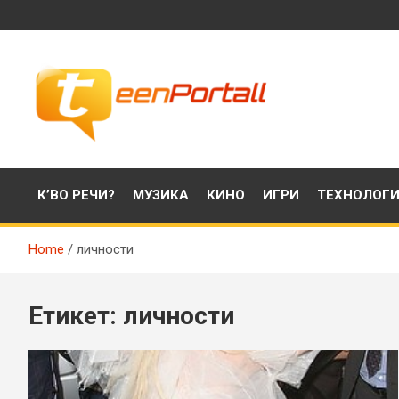
Skip
to
content
Филми, музика, интересни факти и още…
TeenPortall
К’ВО РЕЧИ?
МУЗИКА
КИНО
ИГРИ
ТЕХНОЛОГ
Home
личности
Етикет:
личности