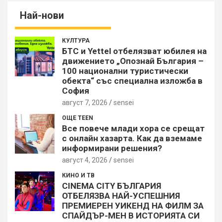
Най-нови
КУЛТУРА
БТС и Yettel отбелязват юбилея на
движението „Опознай България –
100 национални туристически
обекта“ със специална изложба в
София
август 7, 2026
sensei
ОЩЕ TEEN
Все повече млади хора се срещат
с онлайн хазарта. Как да вземаме
информирани решения?
август 4, 2026
sensei
КИНО И ТВ
CINEMA CITY БЪЛГАРИЯ
ОТБЕЛЯЗВА НАЙ-УСПЕШНИЯ
ПРЕМИЕРЕН УИКЕНД НА ФИЛМ ЗА
СПАЙДЪР-МЕН В ИСТОРИЯТА СИ