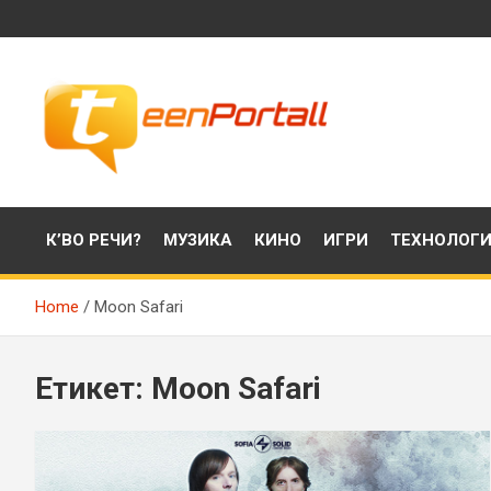
Skip
to
content
Филми, музика, интересни факти и още…
TeenPortall
К’ВО РЕЧИ?
МУЗИКА
КИНО
ИГРИ
ТЕХНОЛОГ
Home
Moon Safari
Етикет:
Moon Safari