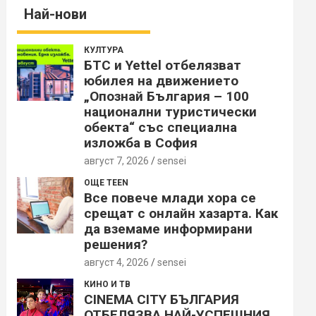
Най-нови
КУЛТУРА
БТС и Yettel отбелязват
юбилея на движението
„Опознай България – 100
национални туристически
обекта“ със специална
изложба в София
август 7, 2026
sensei
ОЩЕ TEEN
Все повече млади хора се
срещат с онлайн хазарта. Как
да вземаме информирани
решения?
август 4, 2026
sensei
КИНО И ТВ
CINEMA CITY БЪЛГАРИЯ
ОТБЕЛЯЗВА НАЙ-УСПЕШНИЯ