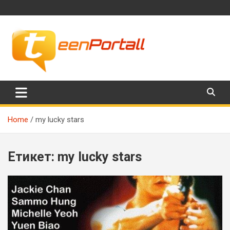
Skip
to
content
Филми, музика, интересни факти и още…
TeenPortall
Home
my lucky stars
Етикет:
my lucky stars