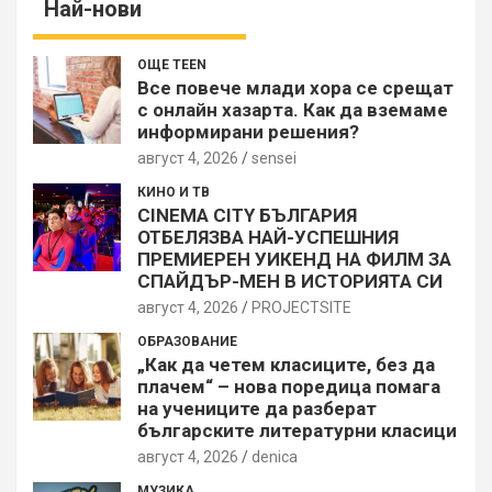
Най-нови
ОЩЕ TEEN
Все повече млади хора се срещат
с онлайн хазарта. Как да вземаме
информирани решения?
август 4, 2026
sensei
КИНО И ТВ
CINEMA CITY БЪЛГАРИЯ
ОТБЕЛЯЗВА НАЙ-УСПЕШНИЯ
ПРЕМИЕРЕН УИКЕНД НА ФИЛМ ЗА
СПАЙДЪР-МЕН В ИСТОРИЯТА СИ
август 4, 2026
PROJECTSITЕ
ОБРАЗОВАНИЕ
„Как да четем класиците, без да
плачем“ – нова поредица помага
на учениците да разберат
българските литературни класици
август 4, 2026
denica
МУЗИКА