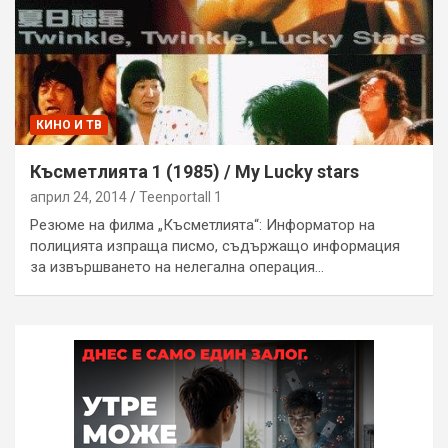
КИНО И ТВ
Късметлията 1 (1985) / My Lucky stars
април 24, 2014
Teenportall 1
Резюме на филма „Късметлията“: Информатор на
полицията изпраща писмо, съдържащо информация
за извършването на нелегална операция…