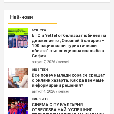
Най-нови
КУЛТУРА
БТС и Yettel отбелязват юбилея на
движението „Опознай България –
100 национални туристически
обекта“ със специална изложба в
София
август 7, 2026
sensei
ОЩЕ TEEN
Все повече млади хора се срещат
с онлайн хазарта. Как да вземаме
информирани решения?
август 4, 2026
sensei
КИНО И ТВ
CINEMA CITY БЪЛГАРИЯ
ОТБЕЛЯЗВА НАЙ-УСПЕШНИЯ