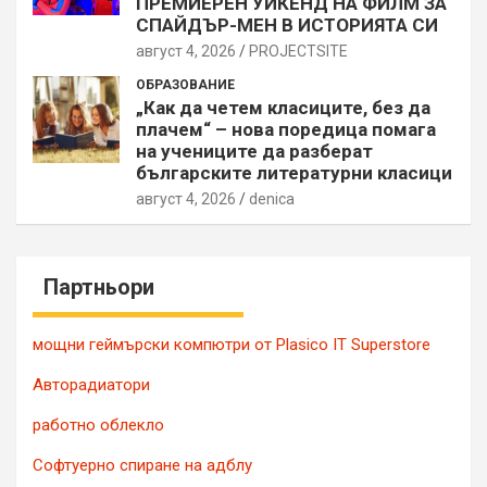
ПРЕМИЕРЕН УИКЕНД НА ФИЛМ ЗА
СПАЙДЪР-МЕН В ИСТОРИЯТА СИ
август 4, 2026
PROJECTSITЕ
ОБРАЗОВАНИЕ
„Как да четем класиците, без да
плачем“ – нова поредица помага
на учениците да разберат
българските литературни класици
август 4, 2026
denica
Партньори
мощни геймърски компютри от Plasico IT Superstore
Авторадиатори
работно облекло
Софтуерно спиране на адблу