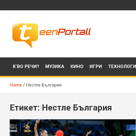
Skip
to
content
Филми, музика, интересни факти и още…
TeenPortall
К’ВО РЕЧИ?
МУЗИКА
КИНО
ИГРИ
ТЕХНОЛОГ
Home
Нестле България
Етикет:
Нестле България