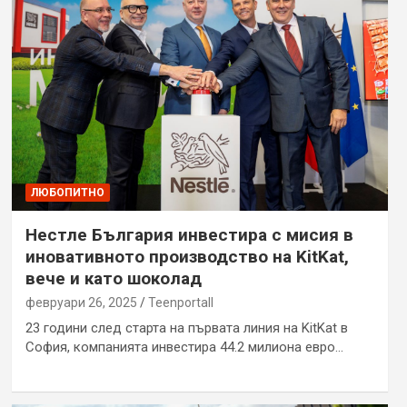
ЛЮБОПИТНО
Нестле България инвестира с мисия в
иновативното производство на KitKat,
вече и като шоколад
февруари 26, 2025
Teenportall
23 години след старта на първата линия на KitKat в
София, компанията инвестира 44.2 милиона евро…