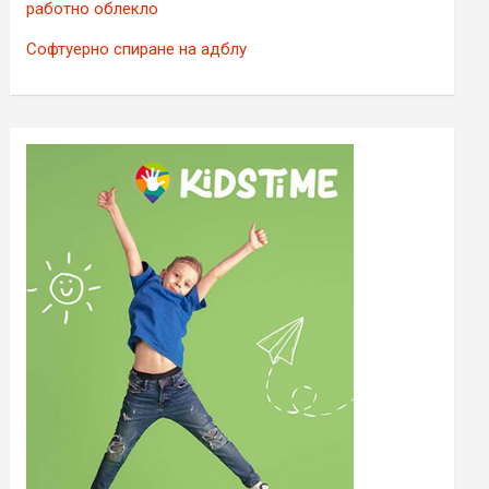
работно облекло
Софтуерно спиране на адблу