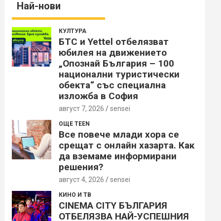
Най-нови
КУЛТУРА
БТС и Yettel отбелязват
юбилея на движението
„Опознай България – 100
национални туристически
обекта“ със специална
изложба в София
август 7, 2026
sensei
ОЩЕ TEEN
Все повече млади хора се
срещат с онлайн хазарта. Как
да вземаме информирани
решения?
август 4, 2026
sensei
КИНО И ТВ
CINEMA CITY БЪЛГАРИЯ
ОТБЕЛЯЗВА НАЙ-УСПЕШНИЯ