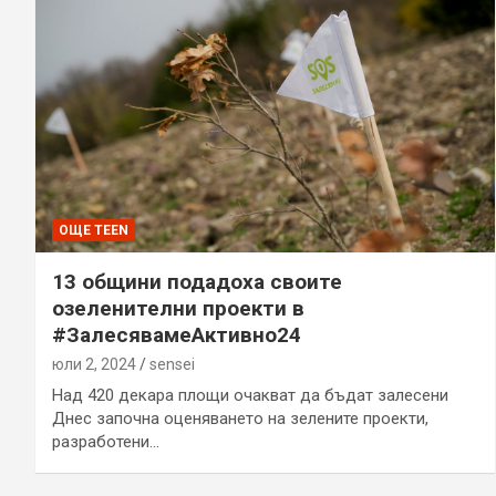
ОЩЕ TEEN
13 общини подадоха своите
озеленителни проекти в
#ЗалесявамеАктивно24
юли 2, 2024
sensei
Над 420 декара площи очакват да бъдат залесени
Днес започна оценяването на зелените проекти,
разработени…