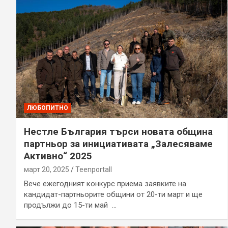
ЛЮБОПИТНО
Нестле България търси новата община
партньор за инициативата „Залесяваме
Активно“ 2025
март 20, 2025
Teenportall
Вече ежегодният конкурс приема заявките на
кандидат-партньорите общини от 20-ти март и ще
продължи до 15-ти май …