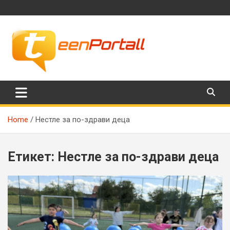
Skip
to
content
Филми, музика, интересни факти и още…
TeenPortall
Home
Нестле за по-здрави деца
Етикет:
Нестле за по-здрави деца