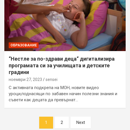
ОБРАЗОВАНИЕ
“Нестле за по-здрави деца“ дигитализира
програмата си за училищата и детските
градини
ноември 27, 2023
sensei
С активната подкрепа на МОН, новите видео
уроци,поднасящи по забавен начин полезни знания и
съвети как децата да превърнат…
Разделяне
1
2
Next