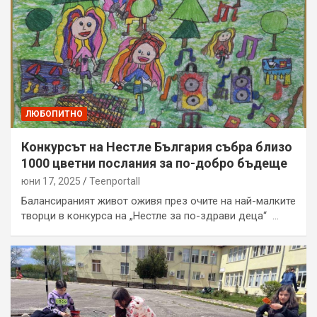
ЛЮБОПИТНО
Конкурсът на Нестле България събра близо
1000 цветни послания за по-добро бъдеще
юни 17, 2025
Teenportall
Балансираният живот оживя през очите на най-малките
творци в конкурса на „Нестле за по-здрави деца“ …