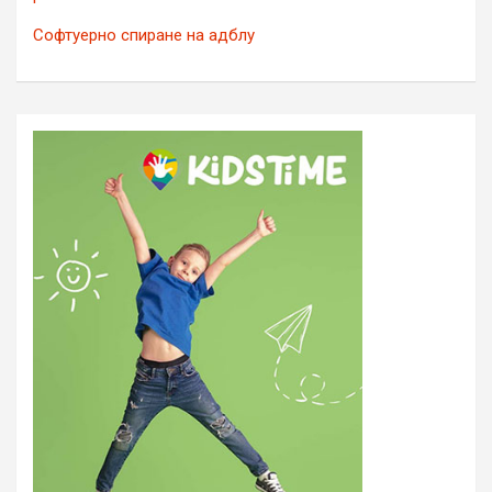
Софтуерно спиране на адблу