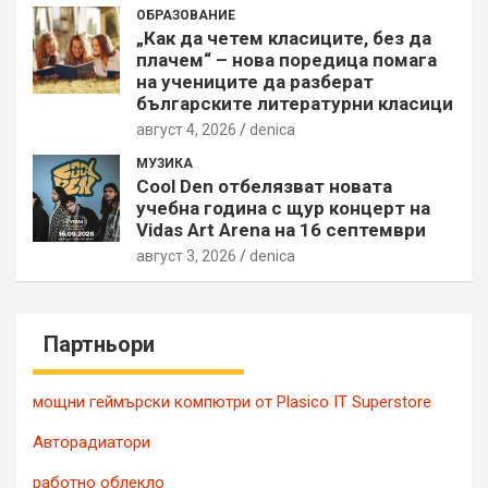
ОБРАЗОВАНИЕ
„Как да четем класиците, без да
плачем“ – нова поредица помага
на учениците да разберат
българските литературни класици
август 4, 2026
denica
МУЗИКА
Cool Den отбелязват новата
учебна година с щур концерт на
Vidas Art Arena на 16 септември
август 3, 2026
denica
Партньори
мощни геймърски компютри от Plasico IT Superstore
Авторадиатори
работно облекло