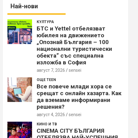
Най-нови
КУЛТУРА
БТС и Yettel отбелязват
юбилея на движението
„Опознай България – 100
национални туристически
обекта“ със специална
изложба в София
август 7, 2026
sensei
ОЩЕ TEEN
Все повече млади хора се
срещат с онлайн хазарта. Как
да вземаме информирани
решения?
август 4, 2026
sensei
КИНО И ТВ
CINEMA CITY БЪЛГАРИЯ
ОТБЕЛЯЗВА НАЙ-УСПЕШНИЯ