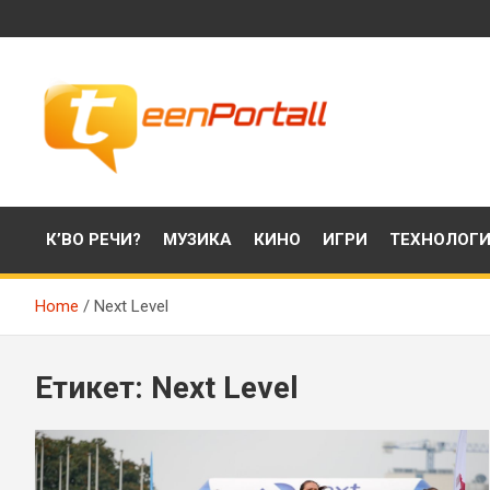
Skip
to
content
Филми, музика, интересни факти и още…
TeenPortall
К’ВО РЕЧИ?
МУЗИКА
КИНО
ИГРИ
ТЕХНОЛОГ
Home
Next Level
Етикет:
Next Level