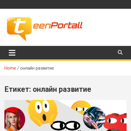
Skip
to
content
Филми, музика, интересни факти и още…
TeenPortall
Home
онлайн развитие
Етикет:
онлайн развитие