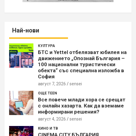
Най-нови
КУЛТУРА
БТС и Yettel отбелязват юбилея на
движението „Опознай България –
100 национални туристически
обекта“ със специална изложба в
София
август 7, 2026
sensei
ОЩЕ TEEN
Все повече млади хора се срещат
с онлайн хазарта. Как да вземаме
информирани решения?
август 4, 2026
sensei
КИНО И ТВ
CINEMA CITY БЪЛГАРИЯ