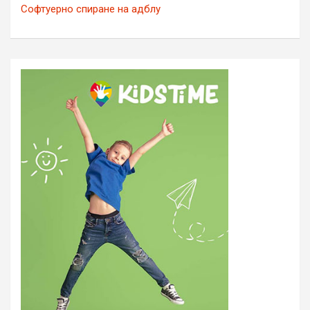
Софтуерно спиране на адблу