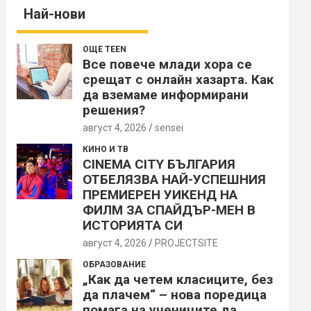
Най-нови
ОЩЕ TEEN
Все повече млади хора се
срещат с онлайн хазарта. Как
да вземаме информирани
решения?
август 4, 2026
sensei
КИНО И ТВ
CINEMA CITY БЪЛГАРИЯ
ОТБЕЛЯЗВА НАЙ-УСПЕШНИЯ
ПРЕМИЕРЕН УИКЕНД НА
ФИЛМ ЗА СПАЙДЪР-МЕН В
ИСТОРИЯТА СИ
август 4, 2026
PROJECTSITЕ
ОБРАЗОВАНИЕ
„Как да четем класиците, без
да плачем“ – нова поредица
помага на учениците да