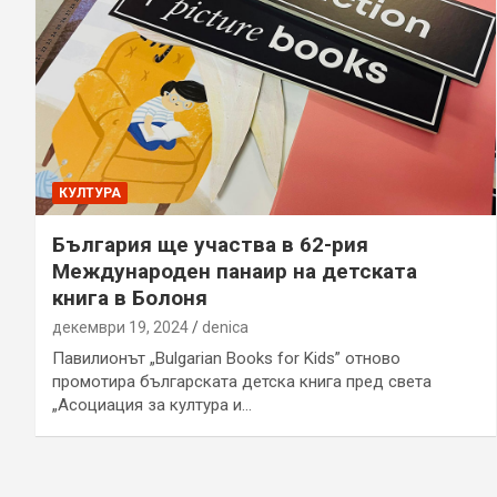
КУЛТУРА
България ще участва в 62-рия
Международен панаир на детската
книга в Болоня
декември 19, 2024
denica
Павилионът „Bulgarian Books for Kids” отново
промотира българската детска книга пред света
„Асоциация за култура и…