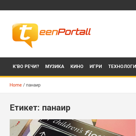
Skip
to
content
Филми, музика, интересни факти и още…
TeenPortall
К’ВО РЕЧИ?
МУЗИКА
КИНО
ИГРИ
ТЕХНОЛОГ
Home
панаир
Етикет:
панаир