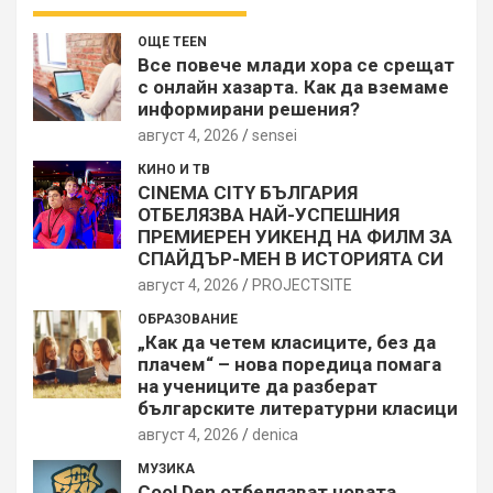
ОЩЕ TEEN
Все повече млади хора се срещат
с онлайн хазарта. Как да вземаме
информирани решения?
август 4, 2026
sensei
КИНО И ТВ
CINEMA CITY БЪЛГАРИЯ
ОТБЕЛЯЗВА НАЙ-УСПЕШНИЯ
ПРЕМИЕРЕН УИКЕНД НА ФИЛМ ЗА
СПАЙДЪР-МЕН В ИСТОРИЯТА СИ
август 4, 2026
PROJECTSITЕ
ОБРАЗОВАНИЕ
„Как да четем класиците, без да
плачем“ – нова поредица помага
на учениците да разберат
българските литературни класици
август 4, 2026
denica
МУЗИКА
Cool Den отбелязват новата