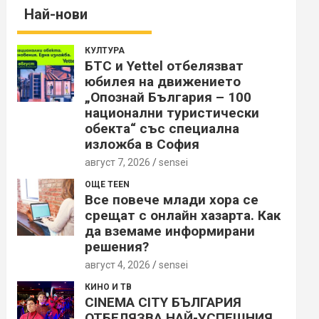
Най-нови
КУЛТУРА
БТС и Yettel отбелязват
юбилея на движението
„Опознай България – 100
национални туристически
обекта“ със специална
изложба в София
август 7, 2026
sensei
ОЩЕ TEEN
Все повече млади хора се
срещат с онлайн хазарта. Как
да вземаме информирани
решения?
август 4, 2026
sensei
КИНО И ТВ
CINEMA CITY БЪЛГАРИЯ
ОТБЕЛЯЗВА НАЙ-УСПЕШНИЯ