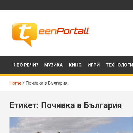
Skip
to
content
Филми, музика, интересни факти и още…
TeenPortall
К’ВО РЕЧИ?
МУЗИКА
КИНО
ИГРИ
ТЕХНОЛОГ
Home
Почивка в България
Етикет:
Почивка в България