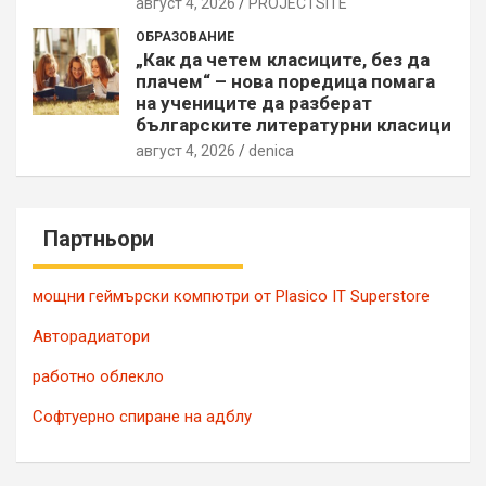
август 4, 2026
PROJECTSITЕ
ОБРАЗОВАНИЕ
„Как да четем класиците, без да
плачем“ – нова поредица помага
на учениците да разберат
българските литературни класици
август 4, 2026
denica
Партньори
мощни геймърски компютри от Plasico IT Superstore
Авторадиатори
работно облекло
Софтуерно спиране на адблу