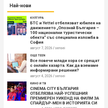
Най-нови
КУЛТУРА
БТС и Yettel отбелязват юбилея на
движението „Опознай България –
100 национални туристически
обекта“ със специална изложба в
София
август 7, 2026
sensei
ОЩЕ TEEN
Все повече млади хора се срещат
с онлайн хазарта. Как да вземаме
информирани решения?
август 4, 2026
sensei
КИНО И ТВ
CINEMA CITY БЪЛГАРИЯ
ОТБЕЛЯЗВА НАЙ-УСПЕШНИЯ
ПРЕМИЕРЕН УИКЕНД НА ФИЛМ ЗА
СПАЙДЪР-МЕН В ИСТОРИЯТА СИ