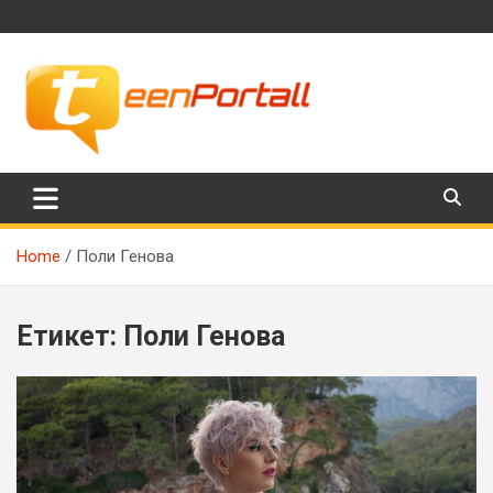
Skip
to
content
Филми, музика, интересни факти и още…
TeenPortall
Home
Поли Генова
Етикет:
Поли Генова