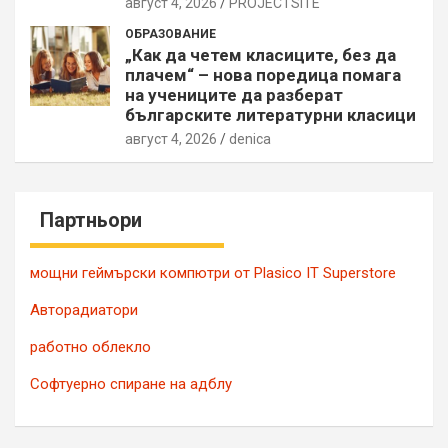
август 4, 2026
PROJECTSITЕ
ОБРАЗОВАНИЕ
„Как да четем класиците, без да
плачем“ – нова поредица помага
на учениците да разберат
българските литературни класици
август 4, 2026
denica
Партньори
мощни геймърски компютри от Plasico IT Superstore
Авторадиатори
работно облекло
Софтуерно спиране на адблу