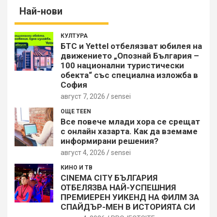
Най-нови
КУЛТУРА
БТС и Yettel отбелязват юбилея на
движението „Опознай България –
100 национални туристически
обекта“ със специална изложба в
София
август 7, 2026
sensei
ОЩЕ TEEN
Все повече млади хора се срещат
с онлайн хазарта. Как да вземаме
информирани решения?
август 4, 2026
sensei
КИНО И ТВ
CINEMA CITY БЪЛГАРИЯ
ОТБЕЛЯЗВА НАЙ-УСПЕШНИЯ
ПРЕМИЕРЕН УИКЕНД НА ФИЛМ ЗА
СПАЙДЪР-МЕН В ИСТОРИЯТА СИ