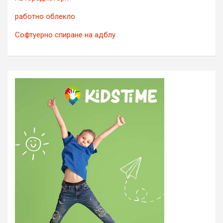
работно облекло
Софтуерно спиране на адблу