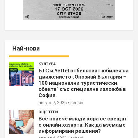
Най-нови
КУЛТУРА
БТС и Yettel отбелязват юбилея на
движението „Опознай България –
100 национални туристически
обекта“ със специална изложба в
София
август 7, 2026
sensei
ОЩЕ TEEN
Все повече млади хора се срещат
с онлайн хазарта. Как да вземаме
информирани решения?