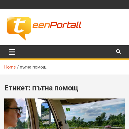
Skip
to
content
Филми, музика, интересни факти и още…
TeenPortall
Home
пътна помощ
Етикет:
пътна помощ