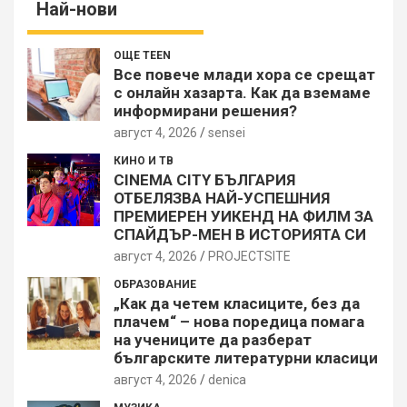
Най-нови
ОЩЕ TEEN
Все повече млади хора се срещат
с онлайн хазарта. Как да вземаме
информирани решения?
август 4, 2026
sensei
КИНО И ТВ
CINEMA CITY БЪЛГАРИЯ
ОТБЕЛЯЗВА НАЙ-УСПЕШНИЯ
ПРЕМИЕРЕН УИКЕНД НА ФИЛМ ЗА
СПАЙДЪР-МЕН В ИСТОРИЯТА СИ
август 4, 2026
PROJECTSITЕ
ОБРАЗОВАНИЕ
„Как да четем класиците, без да
плачем“ – нова поредица помага
на учениците да разберат
българските литературни класици
август 4, 2026
denica