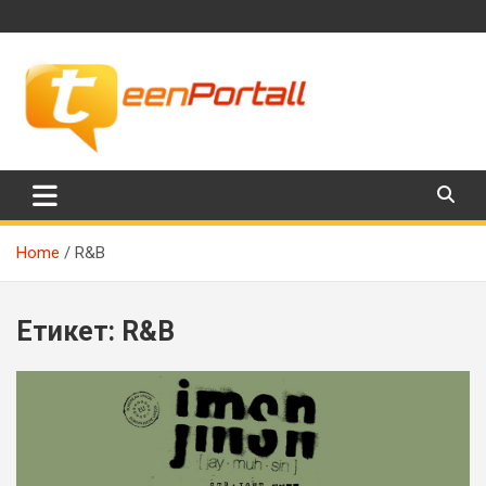
Skip
to
content
Филми, музика, интересни факти и още…
TeenPortall
Home
R&B
Етикет:
R&B