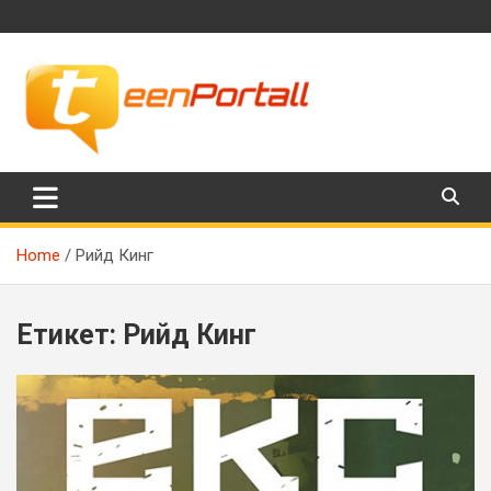
Skip
to
content
Филми, музика, интересни факти и още…
TeenPortall
Home
Рийд Кинг
Етикет:
Рийд Кинг