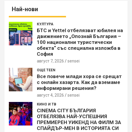
Най-нови
КУЛТУРА
БТС и Yettel отбелязват юбилея на
движението „Опознай България –
100 национални туристически
обекта“ със специална изложба в
София
август 7, 2026
sensei
ОЩЕ TEEN
Все повече млади хора се срещат
с онлайн хазарта. Как да вземаме
информирани решения?
август 4, 2026
sensei
КИНО И ТВ
CINEMA CITY БЪЛГАРИЯ
ОТБЕЛЯЗВА НАЙ-УСПЕШНИЯ
ПРЕМИЕРЕН УИКЕНД НА ФИЛМ ЗА
СПАЙДЪР-МЕН В ИСТОРИЯТА СИ