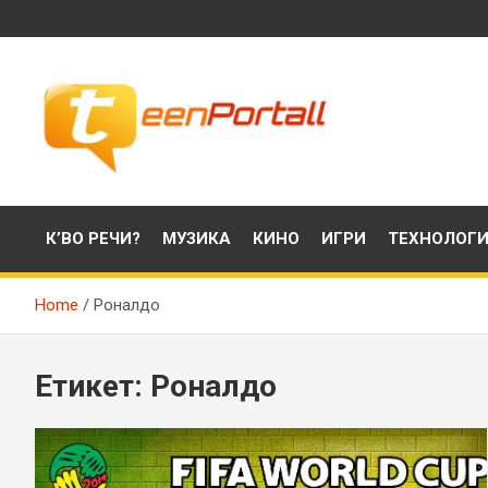
Skip
to
content
Филми, музика, интересни факти и още…
TeenPortall
К’ВО РЕЧИ?
МУЗИКА
КИНО
ИГРИ
ТЕХНОЛОГ
Home
Роналдо
Етикет:
Роналдо