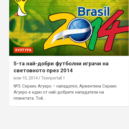
КУЛТУРА
5-та най-добри футболни играчи на
световното през 2014
юли 10, 2014
Teenportall 1
№5: Серхио Агуеро – нападател, Аржентина Серхио
Агуеро е един от най-добрите нападатели на
планетата. Той…