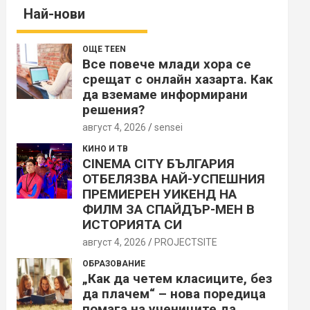
Най-нови
ОЩЕ TEEN
Все повече млади хора се
срещат с онлайн хазарта. Как
да вземаме информирани
решения?
август 4, 2026
sensei
КИНО И ТВ
CINEMA CITY БЪЛГАРИЯ
ОТБЕЛЯЗВА НАЙ-УСПЕШНИЯ
ПРЕМИЕРЕН УИКЕНД НА
ФИЛМ ЗА СПАЙДЪР-МЕН В
ИСТОРИЯТА СИ
август 4, 2026
PROJECTSITЕ
ОБРАЗОВАНИЕ
„Как да четем класиците, без
да плачем“ – нова поредица
помага на учениците да