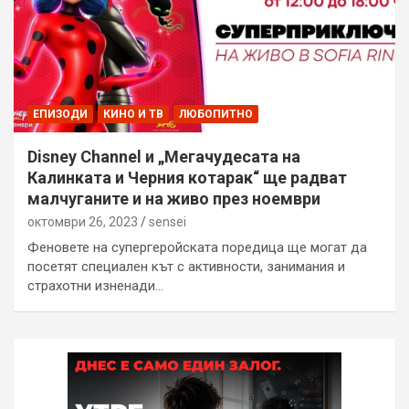
ЕПИЗОДИ
КИНО И ТВ
ЛЮБОПИТНО
Disney Channel и „Мегачудесата на
Калинката и Черния котарак“ ще радват
малчуганите и на живо през ноември
октомври 26, 2023
sensei
Феновете на супергеройската поредица ще могат да
посетят специален кът с активности, занимания и
страхотни изненади…