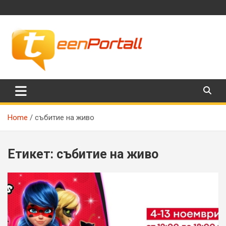
Skip
to
content
Филми, музика, интересни факти и още…
TeenPortall
Home
събитие на живо
Етикет:
събитие на живо