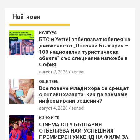
Най-нови
КУЛТУРА
БТС и Yettel отбелязват юбилея на
движението „Опознай България –
100 национални туристически
обекта“ със специална изложба в
София
август 7, 2026
sensei
ОЩЕ TEEN
Все повече млади хора се срещат
с онлайн хазарта. Как да вземаме
информирани решения?
август 4, 2026
sensei
КИНО И ТВ
CINEMA CITY БЪЛГАРИЯ
ОТБЕЛЯЗВА НАЙ-УСПЕШНИЯ
ПРЕМИЕРЕН УИКЕНД НА ФИЛМ ЗА