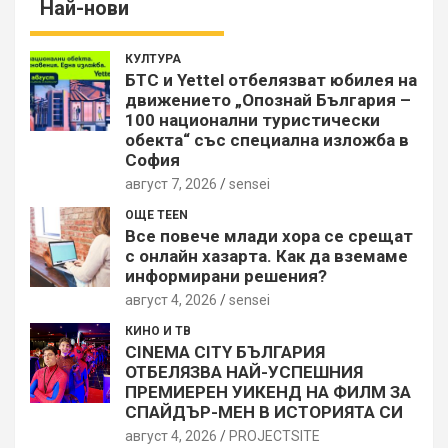
Най-нови
КУЛТУРА
БТС и Yettel отбелязват юбилея на
движението „Опознай България –
100 национални туристически
обекта“ със специална изложба в
София
август 7, 2026
sensei
ОЩЕ TEEN
Все повече млади хора се срещат
с онлайн хазарта. Как да вземаме
информирани решения?
август 4, 2026
sensei
КИНО И ТВ
CINEMA CITY БЪЛГАРИЯ
ОТБЕЛЯЗВА НАЙ-УСПЕШНИЯ
ПРЕМИЕРЕН УИКЕНД НА ФИЛМ ЗА
СПАЙДЪР-МЕН В ИСТОРИЯТА СИ
август 4, 2026
PROJECTSITЕ