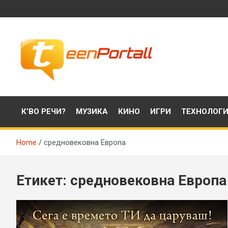
Skip
to
content
Филми, музика, интересни факти и още…
TeenPortall
К’ВО РЕЧИ?
МУЗИКА
КИНО
ИГРИ
ТЕХНОЛОГ
Home
средновековна Европа
Етикет:
средновековна Европа