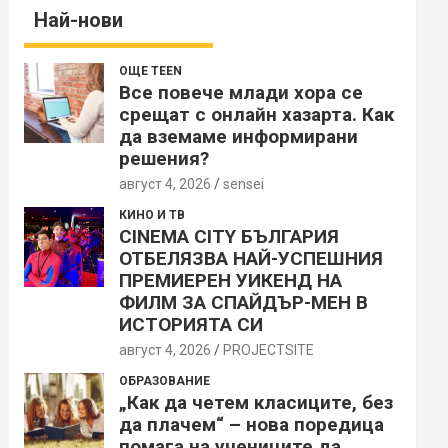
Най-нови
ОЩЕ TEEN
Все повече млади хора се
срещат с онлайн хазарта. Как
да вземаме информирани
решения?
август 4, 2026
sensei
КИНО И ТВ
CINEMA CITY БЪЛГАРИЯ
ОТБЕЛЯЗВА НАЙ-УСПЕШНИЯ
ПРЕМИЕРЕН УИКЕНД НА
ФИЛМ ЗА СПАЙДЪР-МЕН В
ИСТОРИЯТА СИ
август 4, 2026
PROJECTSITЕ
ОБРАЗОВАНИЕ
„Как да четем класиците, без
да плачем“ – нова поредица
помага на учениците да